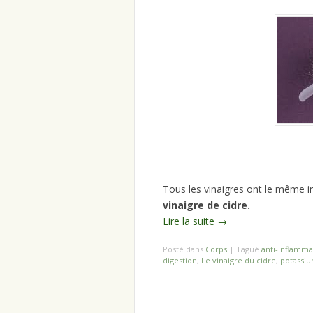
Tous les vinaigres ont le même 
vinaigre de cidre.
Lire la suite
→
Posté dans
Corps
|
Tagué
anti-inflamma
digestion
,
Le vinaigre du cidre
,
potassi