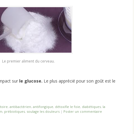
Le premier aliment du cerveau.
impact sur
le glucose.
Le plus apprécié pour son goût est le
toire
,
antibactérien
,
antifongique
,
détoxifie le foie
,
diabétiques
,
la
um
,
prébiotiques
,
soulage les douleurs
|
Poster un commentaire