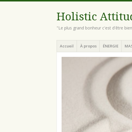
Holistic Attit
"Le plus grand bonheur c'est d'être bie
Menu
Aller
Accueil
À propos
ÉNERGIE
MA
au
contenu
principal