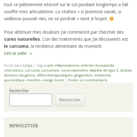
tout ce piétinement intensif sur le sol pendant longtemps a fait
souffrir mes articulations. La citation « si jeunesse savait, si
vieillesse pouvait rien, ne se perdrait » vient à l’esprit.
Pour atténuer mes douleurs j’ai commencé par chercher des
cures naturelles
. L’un des traitements que j’ai découverts est
le curcuma
, la tendance alimentaire du moment.
Lire la suite
→
Posté dans
Corps
|
Tagué
anti-inflammatoires
,
arthrite rhumatoïde
,
chercheurs
,
curcuma
,
curcumine
,
cures naturelles
,
diabète de type 2
,
doshas
,
douleurs du genou
,
effets thérapeutiques
,
gingembre
,
médecine
ayurvédique
,
micelles
,
orange boost
|
Poster un commentaire
Rechercher
Rechercher
NEWSLETTER