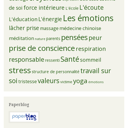
L'écoute
force intérieure
de soi
L'école
Les émotions
L'énergie
L'éducation
lâcher prise
médecine chinoise
massage
pensées
peur
méditation
parents
nature
prise de conscience
respiration
Santé
responsable
sommeil
ressenti
stress
travail sur
structure de personnalité
soi
valeurs
yoga
tristesse
victime
émotions
Paperblog