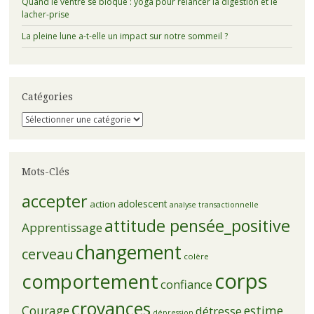
Quand le ventre se bloque : yoga pour relancer la digestion et le
lacher-prise
La pleine lune a-t-elle un impact sur notre sommeil ?
Catégories
Catégories
Mots-Clés
accepter
adolescent
action
analyse transactionnelle
attitude pensée_positive
Apprentissage
changement
cerveau
colère
corps
comportement
confiance
croyances
Courage
estime
détresse
dépression