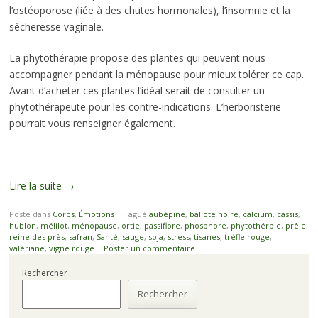
l’ostéoporose (liée à des chutes hormonales), l’insomnie et la
sècheresse vaginale.
La phytothérapie propose des plantes qui peuvent nous
accompagner pendant la ménopause pour mieux tolérer ce cap.
Avant d’acheter ces plantes l’idéal serait de consulter un
phytothérapeute pour les contre-indications. L’herboristerie
pourrait vous renseigner également.
Lire la suite
→
Posté dans
Corps
,
Émotions
|
Tagué
aubépine
,
ballote noire
,
calcium
,
cassis
,
hublon
,
mélilot
,
ménopause
,
ortie
,
passiflore
,
phosphore
,
phytothérpie
,
prêle
,
reine des près
,
safran
,
Santé
,
sauge
,
soja
,
stress
,
tisanes
,
tréfle rouge
,
valériane
,
vigne rouge
|
Poster un commentaire
Rechercher
Rechercher