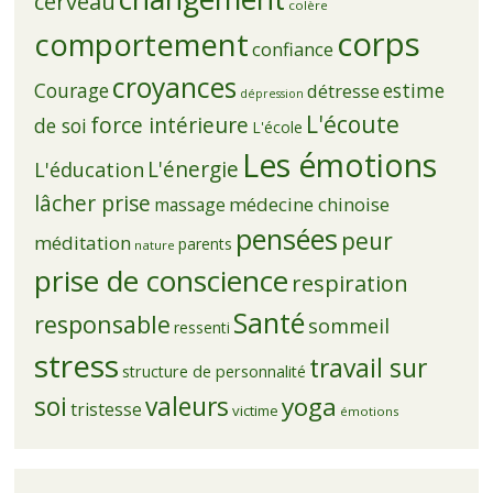
cerveau
colère
corps
comportement
confiance
croyances
Courage
estime
détresse
dépression
L'écoute
force intérieure
de soi
L'école
Les émotions
L'énergie
L'éducation
lâcher prise
médecine chinoise
massage
pensées
peur
méditation
parents
nature
prise de conscience
respiration
Santé
responsable
sommeil
ressenti
stress
travail sur
structure de personnalité
soi
valeurs
yoga
tristesse
victime
émotions