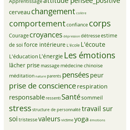
attitude pensée_positive
Apprentissage
changement
cerveau
colère
corps
comportement
confiance
croyances
Courage
estime
détresse
dépression
L'écoute
force intérieure
de soi
L'école
Les émotions
L'énergie
L'éducation
lâcher prise
médecine chinoise
massage
pensées
peur
méditation
parents
nature
prise de conscience
respiration
Santé
responsable
sommeil
ressenti
stress
travail sur
structure de personnalité
soi
valeurs
yoga
tristesse
victime
émotions