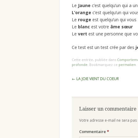
Le
Jaune
c’est quelqu’un qui a u
L’orange
c’est quelqu’un qui vo
Le
rouge
est quelqu’un qui vous
Le
blanc
est votre
âme sœur
Le
vert
est une personne que vou
Ce test est un test crée par des
j
Cette entrée, publiée dans
Comportem
profonde
. Bookmarquez ce
permalien
.
Navigation
←
LA JOIE VIENT DU COEUR
des
articles
Laisser un commentaire
Votre adresse e-mail ne sera pas 
Commentaire
*