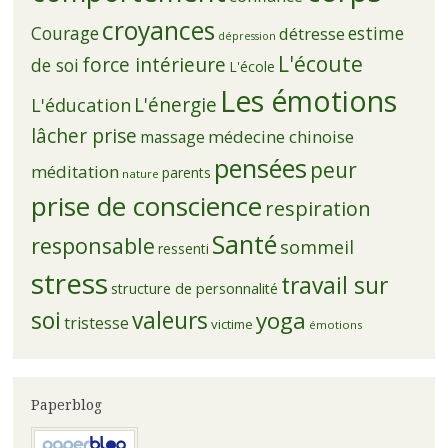
croyances
Courage
estime
détresse
dépression
L'écoute
force intérieure
de soi
L'école
Les émotions
L'énergie
L'éducation
lâcher prise
médecine chinoise
massage
pensées
peur
méditation
parents
nature
prise de conscience
respiration
Santé
responsable
sommeil
ressenti
stress
travail sur
structure de personnalité
soi
valeurs
yoga
tristesse
victime
émotions
Paperblog