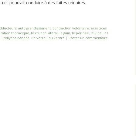
 et pourrait conduire à des fuites urinaires.
dducteurs
,
auto grandissement
,
contraction volontaire
,
exercices
piration thoracique
,
le crunch latéral
,
le gain
,
le périnée
,
le vide
,
les
,
uddiyana bandha
,
un verrou du ventre
|
Poster un commentaire