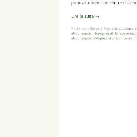
pourrait donner un ventre distendu
Lire la suite
→
Posté dans
Corps
|
Tagué
abducteurs
,
a
abdominaux
,
Hypopressif
,
la fausse ins
abdominaux obliques
,
stomach vacuum