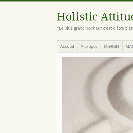
Holistic Attit
"Le plus grand bonheur c'est d'être bie
Menu
Aller
Accueil
À propos
ÉNERGIE
MA
au
contenu
principal